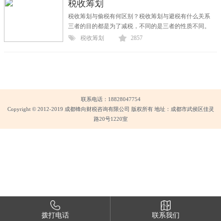
税收筹划
税收筹划与偷税有何区别？税收筹划与避税有什么关系
三者的目的都是为了减税，不同的是三者的性质不同。
税务筹划是纳税人的一项基本权利，纳税...
税收筹划
2857
联系电话：18828047754
Copyright © 2012-2019 成都锋向财税咨询有限公司 版权所有 地址：成都市武侯区佳灵
路20号1220室
拨打电话
联系我们